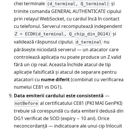
chei terminale
și
(d_terminal, Q_terminal)
trimite comanda GENERAL AUTHENTICATE cipului
prin relayul WebSocket, cu cardul încă în contact
cu telefonul. Serverul recomputează independent
și
Z = ECDH(d_terminal, Q_chip_din_DG14)
validează răspunsul cipului.
nu
d_terminal
părăsește niciodată serverul — un atacator care
controlează aplicația nu poate produce un Z valid
fără un cip real. Aceasta închide atacul de tip
aplicație falsificată și atacul de separare pentru
atacatori cu
nume diferit
(combinat cu verificarea
numelui CE81 vs DG1).
Data emiterii cardului este consistentă
—
al certificatului CE81 (PKI MAI GenPKI)
notBefore
trebuie să corespundă cu data emiterii dedusă din
DG1 verificat de SOD (expiry − 10 ani). Orice
neconcordanță — indicatoare ale unui cip înlocuit