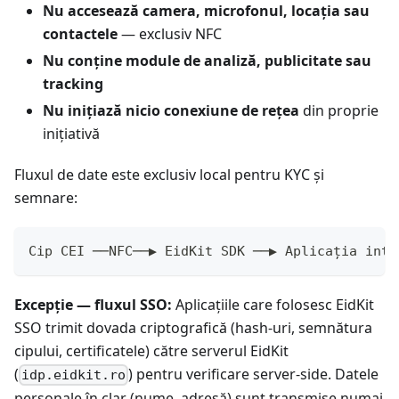
Nu accesează camera, microfonul, locația sau
contactele
— exclusiv NFC
Nu conține module de analiză, publicitate sau
tracking
Nu inițiază nicio conexiune de rețea
din proprie
inițiativă
Fluxul de date este exclusiv local pentru KYC și
semnare:
Cip CEI ──NFC──▶ EidKit SDK ──▶ Aplicația inte
Excepție — fluxul SSO:
Aplicațiile care folosesc EidKit
SSO trimit dovada criptografică (hash-uri, semnătura
cipului, certificatele) către serverul EidKit
(
) pentru verificare server-side. Datele
idp.eidkit.ro
personale în clar (nume, adresă) sunt transmise numai