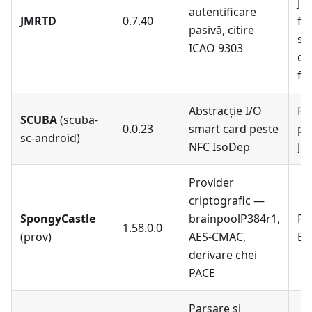
JM
autentificare
JMRTD
0.7.40
fol
pasivă, citire
si
ICAO 9303
co
fr
Abstracție I/O
Pr
SCUBA
(scuba-
0.0.23
smart card peste
pa
sc-android)
NFC IsoDep
JM
Provider
criptografic —
SpongyCastle
brainpoolP384r1,
Po
1.58.0.0
(prov)
AES-CMAC,
Bo
derivare chei
PACE
Parsare și