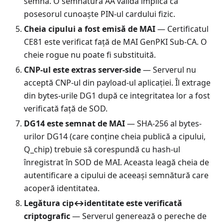
semna. O semnătură AA validă implică că
posesorul cunoaște PIN-ul cardului fizic.
Cheia cipului a fost emisă de MAI
— Certificatul
CE81 este verificat față de MAI GenPKI Sub-CA. O
cheie rogue nu poate fi substituită.
CNP-ul este extras server-side
— Serverul nu
acceptă CNP-ul din payload-ul aplicației. Îl extrage
din bytes-urile DG1 după ce integritatea lor a fost
verificată față de SOD.
DG14 este semnat de MAI
— SHA-256 al bytes-
urilor DG14 (care conține cheia publică a cipului,
Q_chip) trebuie să corespundă cu hash-ul
înregistrat în SOD de MAI. Aceasta leagă cheia de
autentificare a cipului de aceeași semnătură care
acoperă identitatea.
Legătura cip↔identitate este verificată
criptografic
— Serverul generează o pereche de