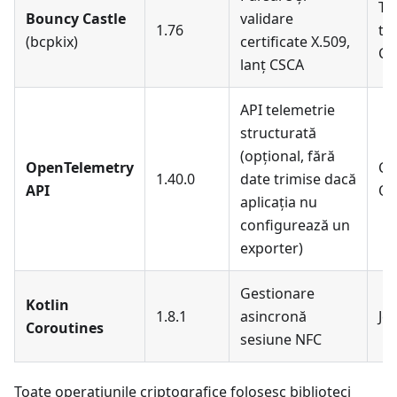
Th
Bouncy Castle
validare
1.76
th
(bcpkix)
certificate X.509,
Ca
lanț CSCA
API telemetrie
structurată
(opțional, fără
OpenTelemetry
CN
1.40.0
date trimise dacă
API
Op
aplicația nu
configurează un
exporter)
Gestionare
Kotlin
1.8.1
asincronă
Je
Coroutines
sesiune NFC
Toate operațiunile criptografice folosesc biblioteci