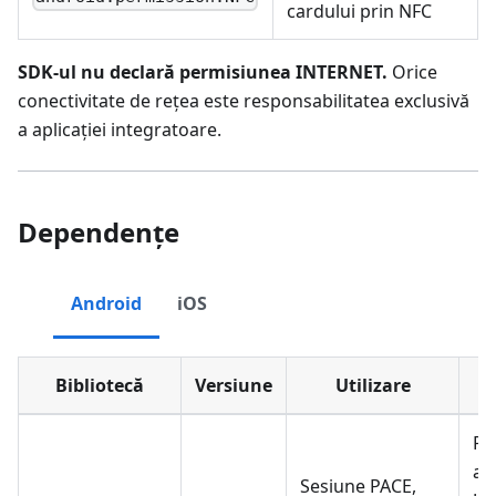
cardului prin NFC
SDK-ul nu declară permisiunea INTERNET.
Orice
conectivitate de rețea este responsabilitatea exclusivă
a aplicației integratoare.
Dependențe
Android
iOS
Bibliotecă
Versiune
Utilizare
Pr
ac
Sesiune PACE,