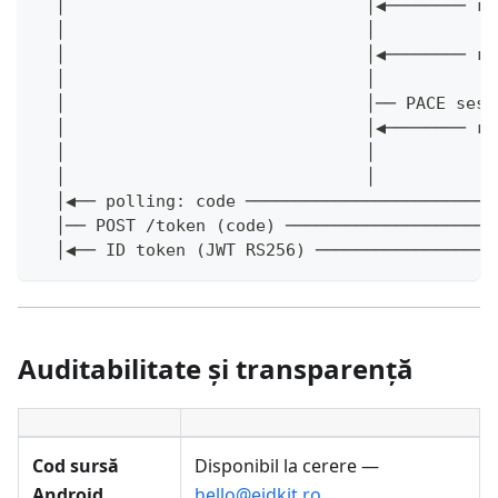
  │                              │◀──────── re
  │                              │            
  │                              │◀──────── re
  │                              │            
  │                              │── PACE sesi
  │                              │◀──────── re
  │                              │            
  │                              │            
  │◀── polling: code ─────────────────────────
  │── POST /token (code) ─────────────────────
  │◀── ID token (JWT RS256) ──────────────────
Auditabilitate și transparență
Cod sursă
Disponibil la cerere —
Android
hello@eidkit.ro