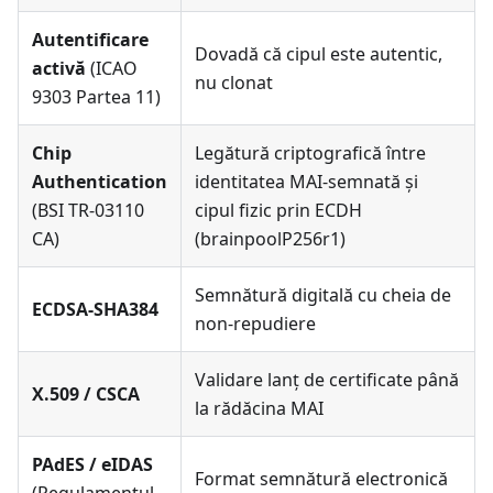
Autentificare
Dovadă că cipul este autentic,
activă
(ICAO
nu clonat
9303 Partea 11)
Chip
Legătură criptografică între
Authentication
identitatea MAI-semnată și
(BSI TR-03110
cipul fizic prin ECDH
CA)
(brainpoolP256r1)
Semnătură digitală cu cheia de
ECDSA-SHA384
non-repudiere
Validare lanț de certificate până
X.509 / CSCA
la rădăcina MAI
PAdES / eIDAS
Format semnătură electronică