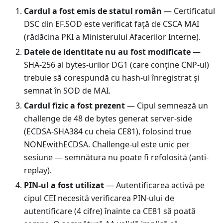
Cardul a fost emis de statul român
— Certificatul
DSC din EF.SOD este verificat față de CSCA MAI
(rădăcina PKI a Ministerului Afacerilor Interne).
Datele de identitate nu au fost modificate
—
SHA-256 al bytes-urilor DG1 (care conține CNP-ul)
trebuie să corespundă cu hash-ul înregistrat și
semnat în SOD de MAI.
Cardul fizic a fost prezent
— Cipul semnează un
challenge de 48 de bytes generat server-side
(ECDSA-SHA384 cu cheia CE81), folosind true
NONEwithECDSA. Challenge-ul este unic per
sesiune — semnătura nu poate fi refolosită (anti-
replay).
PIN-ul a fost utilizat
— Autentificarea activă pe
cipul CEI necesită verificarea PIN-ului de
autentificare (4 cifre) înainte ca CE81 să poată