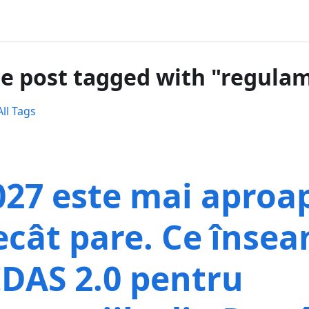
e post tagged with "regula
ll Tags
027 este mai aproa
ecât pare. Ce înse
IDAS 2.0 pentru