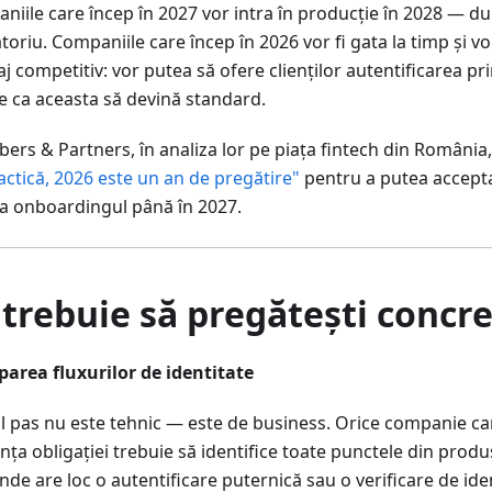
niile care încep în 2027 vor intra în producție în 2028 — d
toriu. Companiile care încep în 2026 vor fi gata la timp și vo
j competitiv: vor putea să ofere clienților autentificarea pr
te ca aceasta să devină standard.
rs & Partners, în analiza lor pe piața fintech din România, 
actică, 2026 este un an de pregătire"
pentru a putea accepta 
a onboardingul până în 2027.
 trebuie să pregătești concre
parea fluxurilor de identitate
l pas nu este tehnic — este de business. Orice companie ca
nța obligației trebuie să identifice toate punctele din produse
nde are loc o autentificare puternică sau o verificare de ide