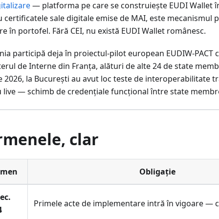
italizare
— platforma pe care se construiește EUDI Wallet î
u certificatele sale digitale emise de MAI, este mecanismul p
re în portofel. Fără CEI, nu există EUDI Wallet românesc.
ia participă deja în proiectul-pilot european EUDIW-PACT 
erul de Interne din Franța, alături de alte 24 de state memb
 2026, la București au avut loc teste de interoperabilitate t
 live — schimb de credențiale funcțional între state membre
rmenele, clar
rmen
Obligație
ec.
Primele acte de implementare intră în vigoare — 
4