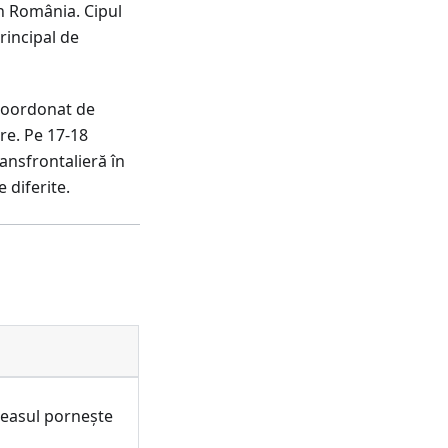
n România. Cipul
rincipal de
coordonat de
re. Pe 17-18
ransfrontalieră în
 diferite.
ceasul pornește