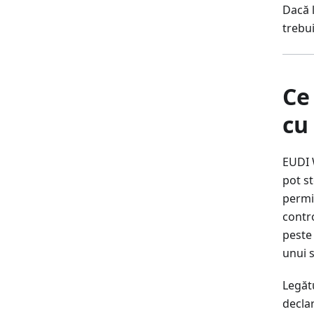
Dacă l
trebui
Ce
cu
EUDI W
pot st
permis
contro
peste 
unui 
Legătu
decla