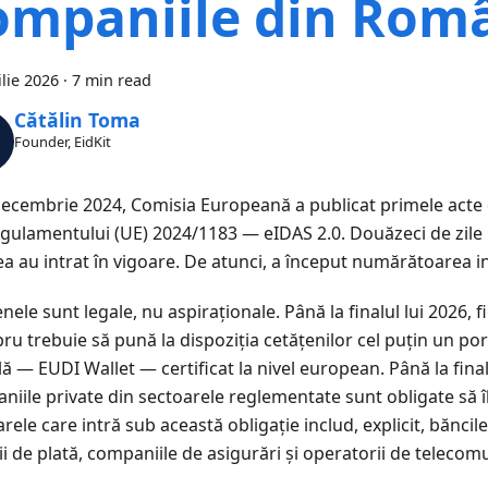
ompaniile din Româ
ilie 2026
·
7 min read
Cătălin Toma
Founder, EidKit
decembrie 2024, Comisia Europeană a publicat primele act
egulamentului (UE) 2024/1183 — eIDAS 2.0. Douăzeci de zile 
ea au intrat în vigoare. De atunci, a început numărătoarea i
ele sunt legale, nu aspiraționale. Până la finalul lui 2026, f
 trebuie să pună la dispoziția cetățenilor cel puțin un por
lă — EUDI Wallet — certificat la nivel european. Până la final
iile private din sectoarele reglementate sunt obligate să îl
rele care intră sub această obligație includ, explicit, băncile
ii de plată, companiile de asigurări și operatorii de telecomu