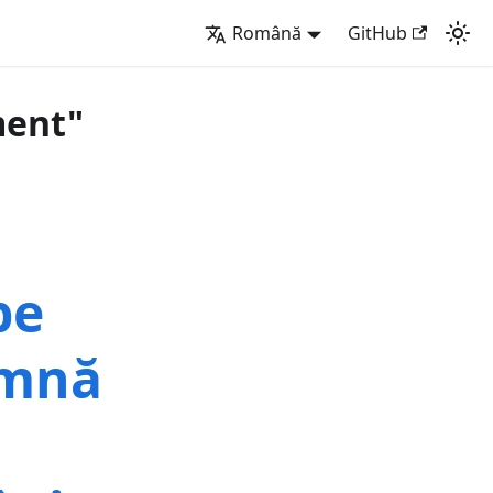
Română
GitHub
ment"
pe
amnă