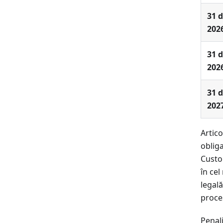
31 d
202
31 d
202
31 d
202
Artico
obliga
Custo
în cel
legală
proces
Penal