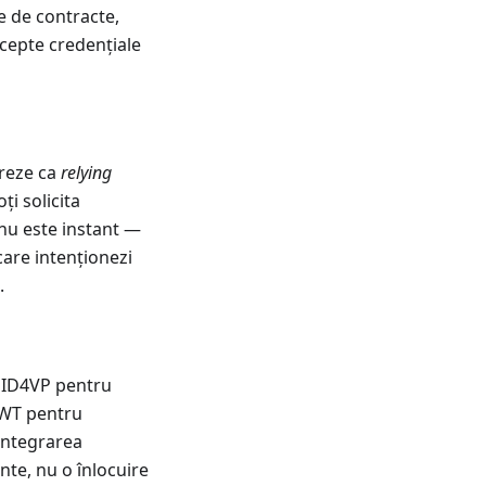
e de contracte,
ccepte credențiale
treze ca
relying
ți solicita
 nu este instant —
 care intenționezi
.
nID4VP pentru
JWT pentru
 Integrarea
te, nu o înlocuire