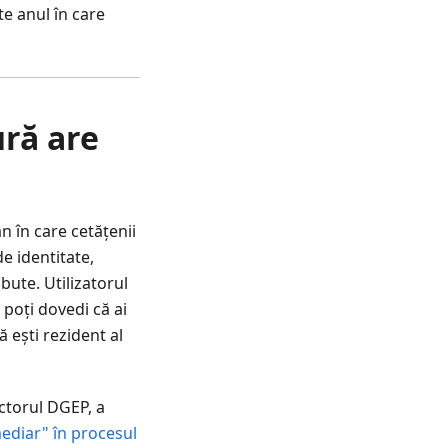
te anul în care
ură are
n în care cetățenii
e identitate,
bute. Utilizatorul
 poți dovedi că ai
ă ești rezident al
ectorul DGEP, a
mediar" în procesul