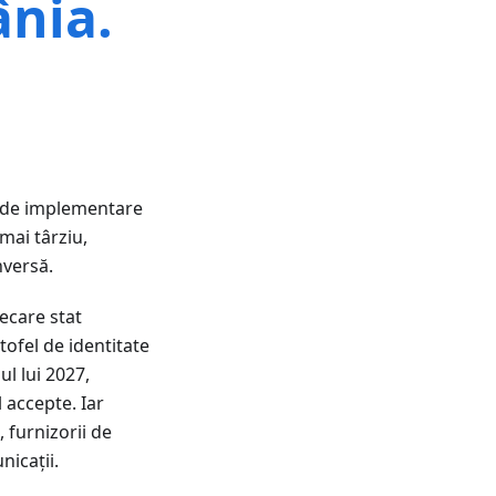
nia.
e de implementare
mai târziu,
nversă.
iecare stat
tofel de identitate
ul lui 2027,
 accepte. Iar
, furnizorii de
nicații.