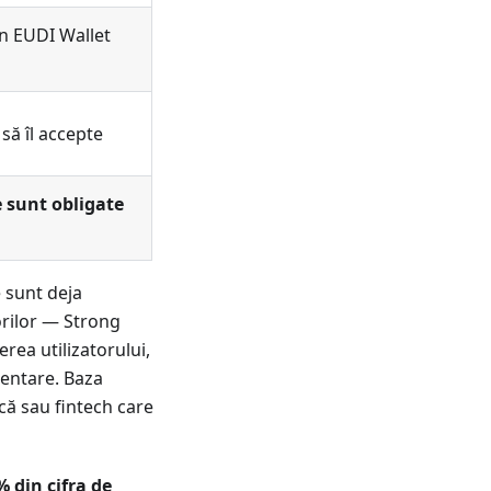
un EUDI Wallet
să îl accepte
 sunt obligate
e sunt deja
orilor — Strong
rea utilizatorului,
mentare. Baza
ncă sau fintech care
 din cifra de