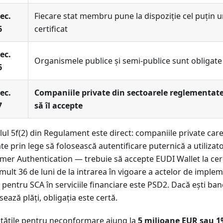
ec.
Fiecare stat membru pune la dispoziție cel puțin 
6
certificat
ec.
Organismele publice și semi-publice sunt obligate 
6
ec.
Companiile private din sectoarele reglementate
7
să îl accepte
lul 5f(2) din Regulament este direct: companiile private car
te prin lege să folosească autentificare puternică a utilizat
mer Authentication — trebuie să accepte EUDI Wallet la cere
 mult 36 de luni de la intrarea în vigoare a actelor de imple
 pentru SCA în serviciile financiare este PSD2. Dacă ești ba
ează plăți, obligația este certă.
itățile pentru neconformare ajung la
5 milioane EUR sau 1%