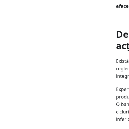
aface
De
ac
Exist
regle
integr
Experț
produc
O ban
ciclur
inferi