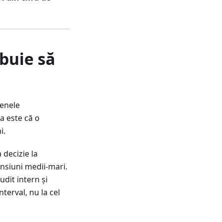
ebuie să
menele
a este că o
i.
 decizie la
ensiuni medii-mari.
dit intern și
nterval, nu la cel