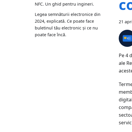
c
NFC. Un ghid pentru ingineri.
Legea semnăturii electronice din
2024, explicată. Ce poate face
21 apr
buletinul tău electronic și ce nu
poate face încă.
Pe 4 
ale R
acest
Termen
membru
digita
compan
sectoa
servic