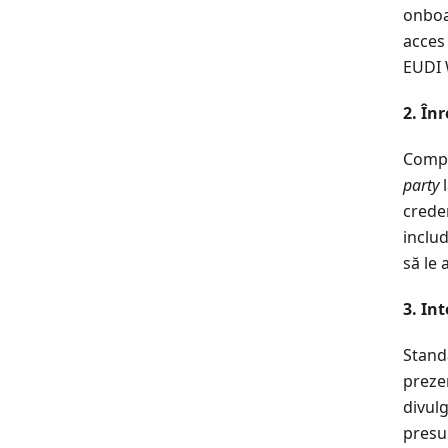
onboa
acces 
EUDI 
2. În
Compa
party
l
creden
includ
să le 
3. In
Stand
preze
divulg
presu