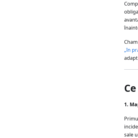
Compa
obliga
avanta
înain
Chambe
„în pr
adapt
Ce
1. Ma
Primu
incide
sale u