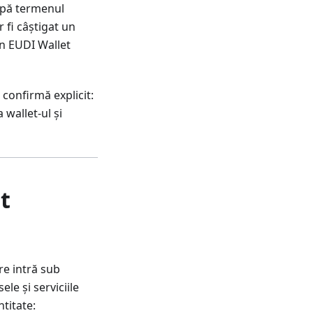
upă termenul
r fi câștigat un
in EUDI Wallet
confirmă explicit:
wallet-ul și
t
re intră sub
le și serviciile
ntitate: