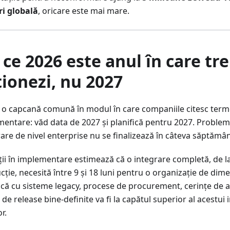
ri globală
, oricare este mai mare.
 ce 2026 este anul în care tr
ționezi, nu 2027
ă o capcană comună în modul în care companiile citesc ter
mentare: văd data de 2027 și planifică pentru 2027. Problem
are de nivel enterprise nu se finalizează în câteva săptămân
ii în implementare estimează că o integrare completă, de la
ție, necesită între 9 și 18 luni pentru o organizație de dim
că cu sisteme legacy, procese de procurement, cerințe de au
i de release bine-definite va fi la capătul superior al acestui i
or.