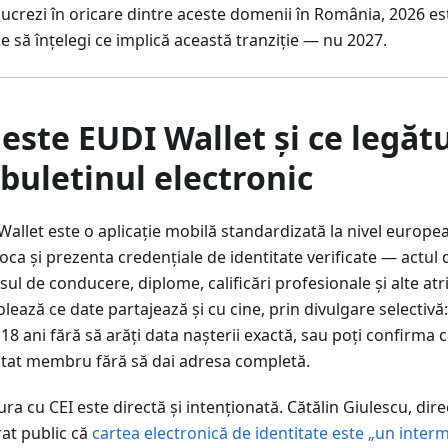
ucrezi în oricare dintre aceste domenii în România, 2026 es
e să înțelegi ce implică această tranziție — nu 2027.
 este EUDI Wallet și ce legăt
 buletinul electronic
allet este o aplicație mobilă standardizată la nivel europea
oca și prezenta credențiale de identitate verificate — actul d
ul de conducere, diplome, calificări profesionale și alte atri
lează ce date partajează și cu cine, prin divulgare selectivă:
18 ani fără să arăți data nașterii exactă, sau poți confirma c
stat membru fără să dai adresa completă.
ra cu CEI este directă și intenționată. Cătălin Giulescu, dir
rat public că
cartea electronică de identitate este „un inter