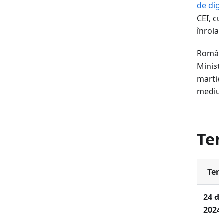
de dig
CEI, c
înrola
Român
Minist
martie
mediu
Te
Te
24 d
202