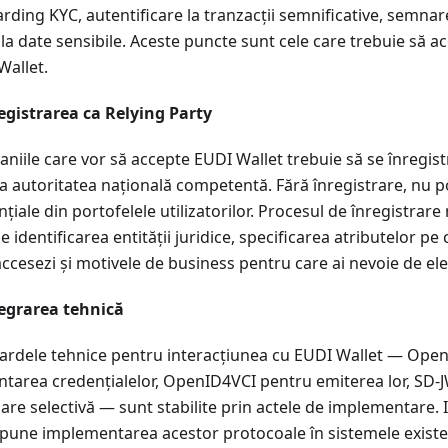
rding KYC, autentificare la tranzacții semnificative, semnar
la date sensibile. Aceste puncte sunt cele care trebuie să a
Wallet.
registrarea ca Relying Party
niile care vor să accepte EUDI Wallet trebuie să se înregis
a autoritatea națională competentă. Fără înregistrare, nu po
țiale din portofelele utilizatorilor. Procesul de înregistrare
e identificarea entității juridice, specificarea atributelor pe
accesezi și motivele de business pentru care ai nevoie de ele
tegrarea tehnică
ardele tehnice pentru interacțiunea cu EUDI Wallet — Ope
ntarea credențialelor, OpenID4VCI pentru emiterea lor, SD-
are selectivă — sunt stabilite prin actele de implementare.
pune implementarea acestor protocoale în sistemele existen