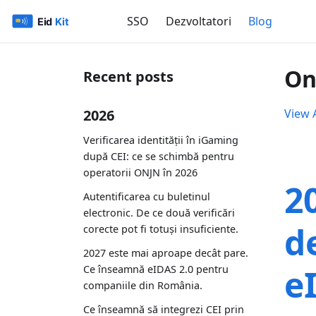
SSO
Dezvoltatori
Blog
On
Recent posts
2026
View A
Verificarea identității în iGaming
după CEI: ce se schimbă pentru
operatorii ONJN în 2026
2
Autentificarea cu buletinul
electronic. De ce două verificări
d
corecte pot fi totuși insuficiente.
2027 este mai aproape decât pare.
e
Ce înseamnă eIDAS 2.0 pentru
companiile din România.
Ce înseamnă să integrezi CEI prin